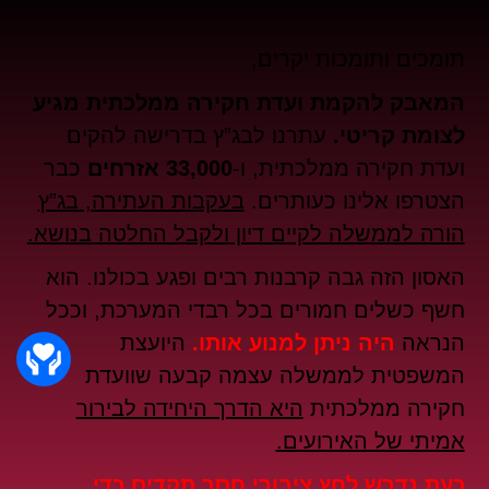
תומכים ותומכות יקרים,
המאבק להקמת ועדת חקירה ממלכתית מגיע
לצומת קריטי.
עתרנו לבג”ץ בדרישה להקים
ועדת חקירה ממלכתית, ו-
33,000 אזרחים
כבר
הצטרפו אלינו כעותרים.
בעקבות העתירה, בג”ץ
הורה לממשלה לקיים דיון ולקבל החלטה בנושא.
האסון הזה גבה קרבנות רבים ופגע בכולנו. הוא
חשף כשלים חמורים בכל רבדי המערכת, וככל
הנראה
היה ניתן למנוע אותו.
היועצת
המשפטית לממשלה עצמה קבעה שוועדת
חקירה ממלכתית
היא הדרך היחידה לבירור
אמיתי של האירועים.
כעת נדרש לחץ ציבורי חסר תקדים כדי