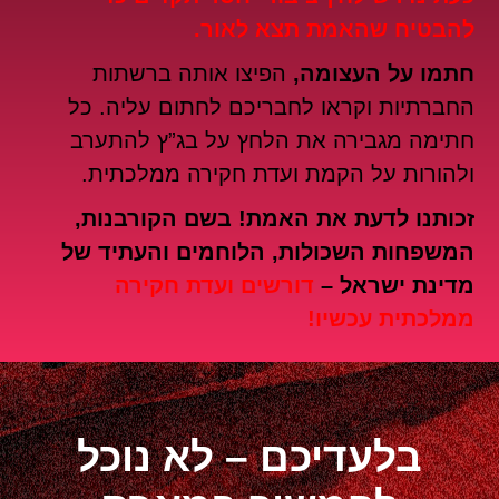
להבטיח שהאמת תצא לאור.
חתמו על העצומה,
הפיצו אותה ברשתות
החברתיות וקראו לחבריכם לחתום עליה. כל
חתימה מגבירה את הלחץ על בג”ץ להתערב
ולהורות על הקמת ועדת חקירה ממלכתית.
זכותנו לדעת את האמת! בשם הקורבנות,
המשפחות השכולות, הלוחמים והעתיד של
מדינת ישראל –
דורשים ועדת חקירה
ממלכתית עכשיו!
בלעדיכם – לא נוכל