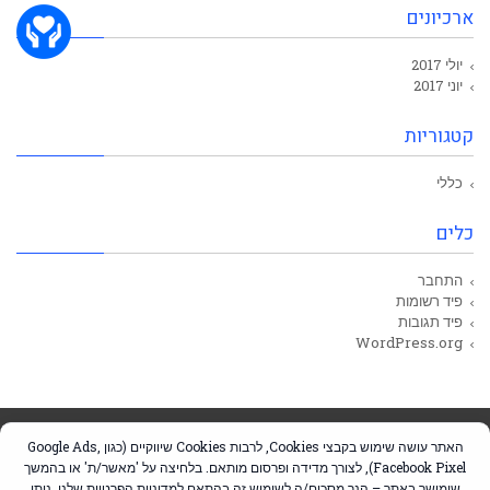
ארכיונים
יולי 2017
יוני 2017
קטגוריות
כללי
כלים
התחבר
פיד רשומות
פיד תגובות
WordPress.org
Design by
Elementor
Theme by
Pojo.me
- WordPress Themes
האתר עושה שימוש בקבצי Cookies, לרבות Cookies שיווקיים (כגון Google Ads,
Facebook Pixel), לצורך מדידה ופרסום מותאם. בלחיצה על 'מאשר/ת' או בהמשך
שימושך באתר – הנך מסכים/ה לשימוש זה בהתאם ל
מדיניות הפרטיות
שלנו. ניתן