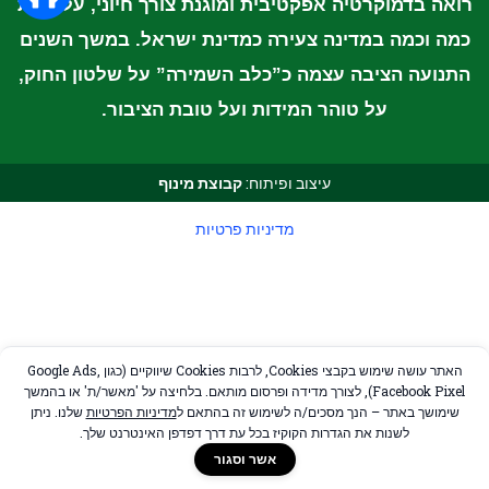
רואה בדמוקרטיה אפקטיבית ומוגנת צורך חיוני, על אחת
כמה וכמה במדינה צעירה כמדינת ישראל. במשך השנים
התנועה הציבה עצמה כ”כלב השמירה” על
שלטון החוק,
על טוהר המידות ועל טובת הציבור
.
עיצוב ופיתוח:
קבוצת מינוף
מדיניות פרטיות
האתר עושה שימוש בקבצי Cookies, לרבות Cookies שיווקיים (כגון Google Ads,
Facebook Pixel), לצורך מדידה ופרסום מותאם. בלחיצה על 'מאשר/ת' או בהמשך
שימושך באתר – הנך מסכים/ה לשימוש זה בהתאם ל
מדיניות הפרטיות
שלנו. ניתן
לשנות את הגדרות הקוקיז בכל עת דרך דפדפן האינטרנט שלך.
אשר וסגור