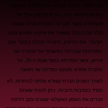
מאז 1968, חברת קצא”א הממשלתית שעוסקת
בשינוע ואיחסון נפט, נהנית מחיסיון גורף על
פעולותיה, אשר ‘מגן’ על החברה מגילוי כמעט
כולל עליה ובכך משאיר את פרטיה חסויים מעיני
הציבור. את החיסיון, החברה קיבלה במקור עקב
המורכבות שבניהול המשותף של החברה עם
איראן, אשר נסתיימה בסוף שנות ה-70. על
החברה אחראי מטעם המדינה שר האוצר.
לאורך השנים חברת קצא”א עלתה לכותרות, לא
תמיד בנסיבות חיוביות. ניתן להניח שאתם
זוכרים את האסון האקולוגי שנגרם עקב דליפת