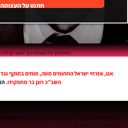
חתמו על העצומה
בחתימתך על העצומה הנך מאשר קבלת דיוו
אנו, אזרחי ישראל החתומים מטה, מוחים בתוקף נ
השב”כ רונן בר מתפקידו.
הצט
תצהירי ראש השב”כ שהוגשו לבג”ץ מצביעים על
ניסיונות ח
בסמכויותיו –
ובכלל זה: