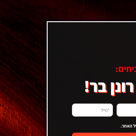
חים:
ונן בר!
מייל
(חובה)
 האתר.