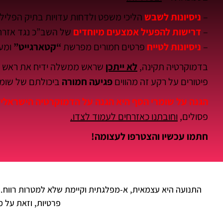
–
ניסיונות
לשבש
הליכי משפט ולדחות עדויות בתיק הפלילי
–
דרישות
להפעיל אמצעים מיוחדים
של השב”כ נגד אזרחי
–
ניסיונות לטייח
פרטים חמורים מפרשת
“קטארגייט”
ומעו
בדמוקרטיה תקינה,
לא ייתכן
שראש ממשלה ידיח את ראש שירו
פיטורים על רקע זה מהווים
פגיעה חמורה
ביכולתם של שומ
הגנה על שומרי הסף היא הגנה על הדמוקרטיה הישראלי
פסולים,
וחובתנו כאזרחים לעמוד לצדו.
חתמו עכשיו והצטרפו לעצומה!
התנועה היא עצמאית, א-מפלגתית וקיימת שלא למטרות רווח. 
פרטיות, וזאת על 