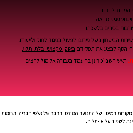
 המתנהל נגדו
ם ומפגיני מחאה
רבות בכירים בלשכתו
ת הביטחון בשל סירובו לפעול בניגוד לחוק ולייעודו.
רי הסף לבצע את תפקידם
באופן מקצועי ובלתי תלוי.
ת.
ראש השב”כ רונן בר עמד בגבורה אל מול לחצים
מקורות המימון של התנועה הם דמי החבר של אלפי חבריה ותרומות
מנת לשמור על אי-תלות.