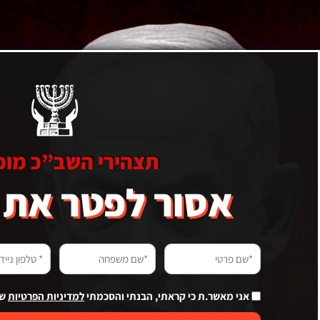
תצהירי השב”כ מוכי
אסור לפטר את ר
שם
שם
טלפון
פרטי
משפחה
נייד
(חובה)
(חובה)
(חובה)
אני מאשר.ת כי קראתי, הבנתי והסכמתי
למדיניות הפרטיות
של